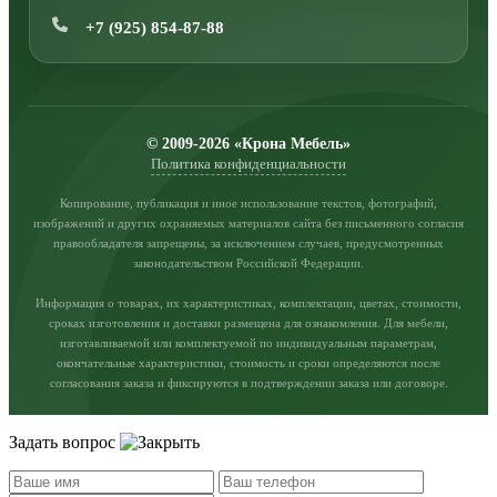
+7 (925) 854-87-88
© 2009-2026 «Крона Мебель»
Политика конфиденциальности
Копирование, публикация и иное использование текстов, фотографий,
изображений и других охраняемых материалов сайта без письменного согласия
правообладателя запрещены, за исключением случаев, предусмотренных
законодательством Российской Федерации.
Информация о товарах, их характеристиках, комплектации, цветах, стоимости,
сроках изготовления и доставки размещена для ознакомления. Для мебели,
изготавливаемой или комплектуемой по индивидуальным параметрам,
окончательные характеристики, стоимость и сроки определяются после
согласования заказа и фиксируются в подтверждении заказа или договоре.
Задать вопрос