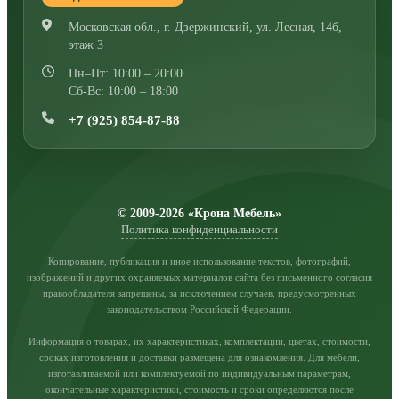
Московская обл., г. Дзержинский
,
ул. Лесная, 14б,
этаж 3
Пн–Пт: 10:00 – 20:00
Сб-Вс: 10:00 – 18:00
+7 (925) 854-87-88
© 2009-2026 «Крона Мебель»
Политика конфиденциальности
Копирование, публикация и иное использование текстов, фотографий,
изображений и других охраняемых материалов сайта без письменного согласия
правообладателя запрещены, за исключением случаев, предусмотренных
законодательством Российской Федерации.
Информация о товарах, их характеристиках, комплектации, цветах, стоимости,
сроках изготовления и доставки размещена для ознакомления. Для мебели,
изготавливаемой или комплектуемой по индивидуальным параметрам,
окончательные характеристики, стоимость и сроки определяются после