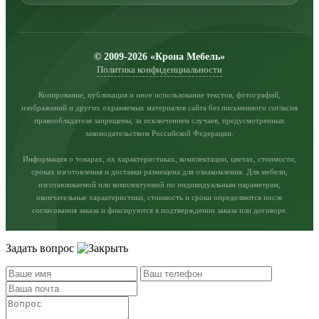
© 2009-2026 «Крона Мебель»
Политика конфиденциальности
Копирование, публикация и иное использование текстов, фотографий,
изображений и других охраняемых материалов сайта без письменного согласия
правообладателя запрещены, за исключением случаев, предусмотренных
законодательством Российской Федерации.
Информация о товарах, их характеристиках, комплектации, цветах, стоимости,
сроках изготовления и доставки размещена для ознакомления. Для мебели,
изготавливаемой или комплектуемой по индивидуальным параметрам,
окончательные характеристики, стоимость и сроки определяются после
согласования заказа и фиксируются в подтверждении заказа или договоре.
Задать вопрос