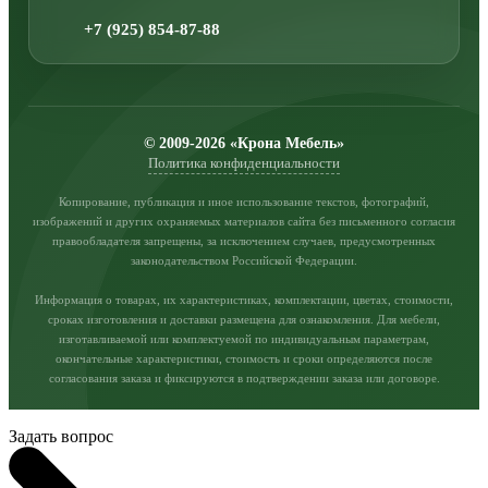
+7 (925) 854-87-88
© 2009-2026 «Крона Мебель»
Политика конфиденциальности
Копирование, публикация и иное использование текстов, фотографий,
изображений и других охраняемых материалов сайта без письменного согласия
правообладателя запрещены, за исключением случаев, предусмотренных
законодательством Российской Федерации.
Информация о товарах, их характеристиках, комплектации, цветах, стоимости,
сроках изготовления и доставки размещена для ознакомления. Для мебели,
изготавливаемой или комплектуемой по индивидуальным параметрам,
окончательные характеристики, стоимость и сроки определяются после
согласования заказа и фиксируются в подтверждении заказа или договоре.
Задать вопрос