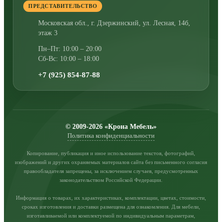
ПРЕДСТАВИТЕЛЬСТВО
Московская обл., г. Дзержинский
,
ул. Лесная, 14б,
этаж 3
Пн–Пт: 10:00 – 20:00
Сб-Вс: 10:00 – 18:00
+7 (925) 854-87-88
© 2009-2026 «Крона Мебель»
Политика конфиденциальности
Копирование, публикация и иное использование текстов, фотографий,
изображений и других охраняемых материалов сайта без письменного согласия
правообладателя запрещены, за исключением случаев, предусмотренных
законодательством Российской Федерации.
Информация о товарах, их характеристиках, комплектации, цветах, стоимости,
сроках изготовления и доставки размещена для ознакомления. Для мебели,
изготавливаемой или комплектуемой по индивидуальным параметрам,