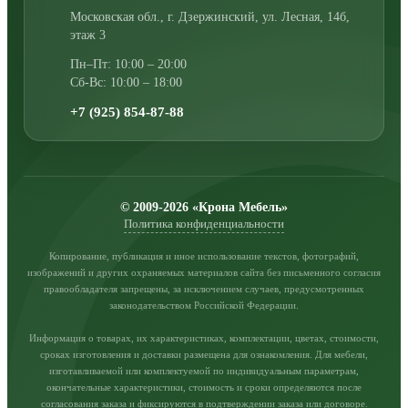
Московская обл., г. Дзержинский
,
ул. Лесная, 14б,
этаж 3
Пн–Пт: 10:00 – 20:00
Сб-Вс: 10:00 – 18:00
+7 (925) 854-87-88
© 2009-2026 «Крона Мебель»
Политика конфиденциальности
Копирование, публикация и иное использование текстов, фотографий,
изображений и других охраняемых материалов сайта без письменного согласия
правообладателя запрещены, за исключением случаев, предусмотренных
законодательством Российской Федерации.
Информация о товарах, их характеристиках, комплектации, цветах, стоимости,
сроках изготовления и доставки размещена для ознакомления. Для мебели,
изготавливаемой или комплектуемой по индивидуальным параметрам,
окончательные характеристики, стоимость и сроки определяются после
согласования заказа и фиксируются в подтверждении заказа или договоре.