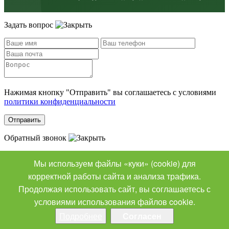
Задать вопрос
Нажимая кнопку "Отправить" вы соглашаетесь с условиями
политики конфиденциальности
Отправить
Обратный звонок
Мы используем файлы «куки» (cookie) для
Нажимая кнопку "Отправить" вы соглашаетесь с условиями
корректной работы сайта и анализа трафика.
политики конфиденциальности
Продолжая использовать сайт, вы соглашаетесь с
условиями использования файлов cookie.
Отправить
Спасибо за Ваш заказ!
Подробнее
Согласен
Мы свяжемся с Вами в самое ближайшее время.