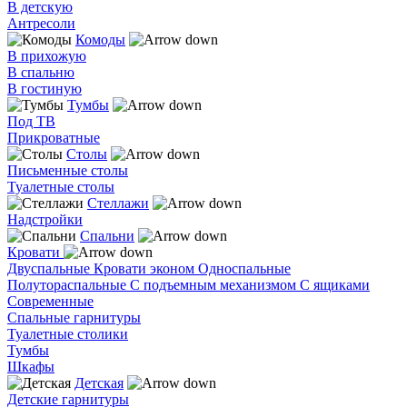
В детскую
Антресоли
Комоды
В прихожую
В спальню
В гостиную
Тумбы
Под ТВ
Прикроватные
Столы
Письменные столы
Туалетные столы
Стеллажи
Надстройки
Спальни
Кровати
Двуспальные
Кровати эконом
Односпальные
Полутораспальные
С подъемным механизмом
С ящиками
Современные
Спальные гарнитуры
Туалетные столики
Тумбы
Шкафы
Детская
Детские гарнитуры