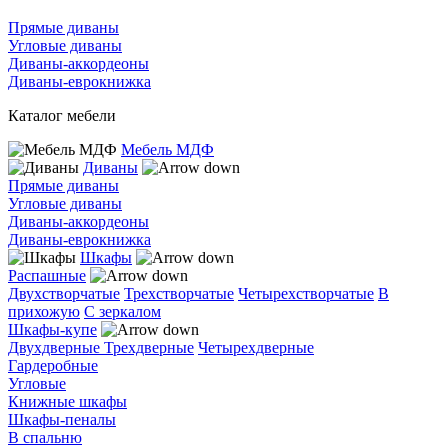
Прямые диваны
Угловые диваны
Диваны-аккордеоны
Диваны-еврокнижка
Каталог мебели
Мебель МДФ
Диваны
Прямые диваны
Угловые диваны
Диваны-аккордеоны
Диваны-еврокнижка
Шкафы
Распашные
Двухстворчатые
Трехстворчатые
Четырехстворчатые
В
прихожую
С зеркалом
Шкафы-купе
Двухдверные
Трехдверные
Четырехдверные
Гардеробные
Угловые
Книжные шкафы
Шкафы-пеналы
В спальню