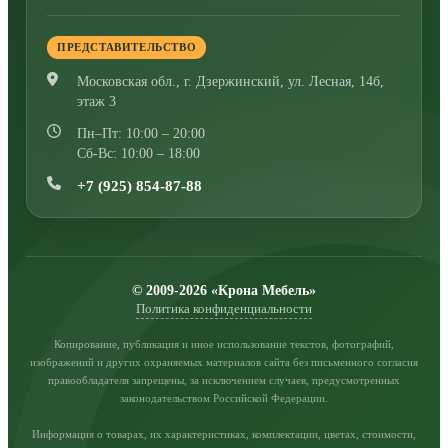
ПРЕДСТАВИТЕЛЬСТВО
Московская обл., г. Дзержинский
,
ул. Лесная, 14б,
этаж 3
Пн–Пт: 10:00 – 20:00
Сб-Вс: 10:00 – 18:00
+7 (925) 854-87-88
© 2009-2026 «Крона Мебель»
Политика конфиденциальности
Копирование, публикация и иное использование текстов, фотографий,
изображений и других охраняемых материалов сайта без письменного согласия
правообладателя запрещены, за исключением случаев, предусмотренных
законодательством Российской Федерации.
Информация о товарах, их характеристиках, комплектации, цветах, стоимости,