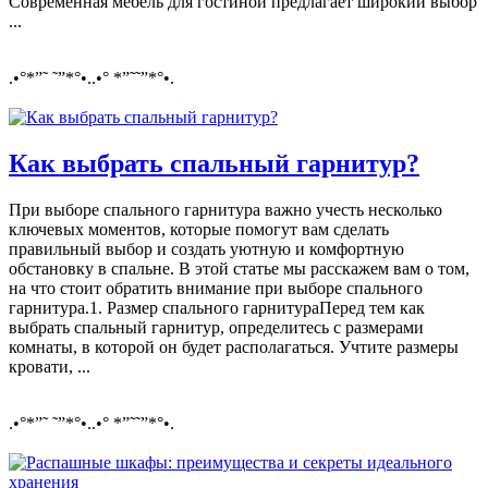
Современная мебель для гостиной предлагает широкий выбор
...
.•°*”˜ ˜”*°•..•° *”˜˜”*°•.
Как выбрать спальный гарнитур?
При выборе спального гарнитура важно учесть несколько
ключевых моментов, которые помогут вам сделать
правильный выбор и создать уютную и комфортную
обстановку в спальне. В этой статье мы расскажем вам о том,
на что стоит обратить внимание при выборе спального
гарнитура.1. Размер спального гарнитураПеред тем как
выбрать спальный гарнитур, определитесь с размерами
комнаты, в которой он будет располагаться. Учтите размеры
кровати, ...
.•°*”˜ ˜”*°•..•° *”˜˜”*°•.