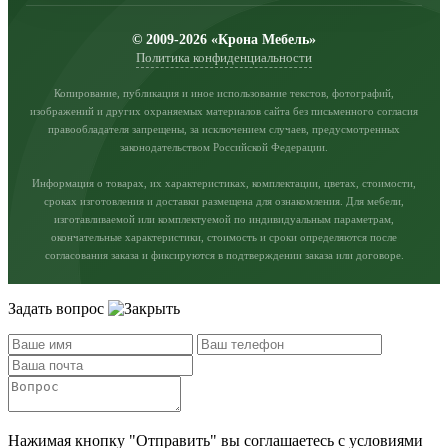
© 2009-2026 «Крона Мебель»
Политика конфиденциальности
Копирование, публикация и иное использование текстов, фотографий,
изображений и других охраняемых материалов сайта без письменного согласия
правообладателя запрещены, за исключением случаев, предусмотренных
законодательством Российской Федерации.
Информация о товарах, их характеристиках, комплектации, цветах, стоимости,
сроках изготовления и доставки размещена для ознакомления. Для мебели,
изготавливаемой или комплектуемой по индивидуальным параметрам,
окончательные характеристики, стоимость и сроки определяются после
согласования заказа и фиксируются в подтверждении заказа или договоре.
Задать вопрос
Нажимая кнопку "Отправить" вы соглашаетесь с условиями