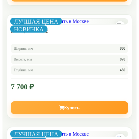
ЛУЧШАЯ ЦЕНА
НОВИНКА
Комод Челси 4-2
Ширина, мм
800
Высота, мм
870
Глубина, мм
450
7 700 ₽
Купить
ЛУЧШАЯ ЦЕНА