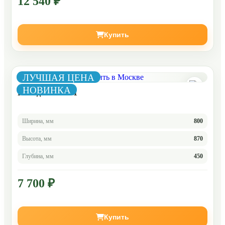
12 540 ₽
Купить
ЛУЧШАЯ ЦЕНА
НОВИНКА
Комод Челси 4-1
Ширина, мм
800
Высота, мм
870
Глубина, мм
450
7 700 ₽
Купить