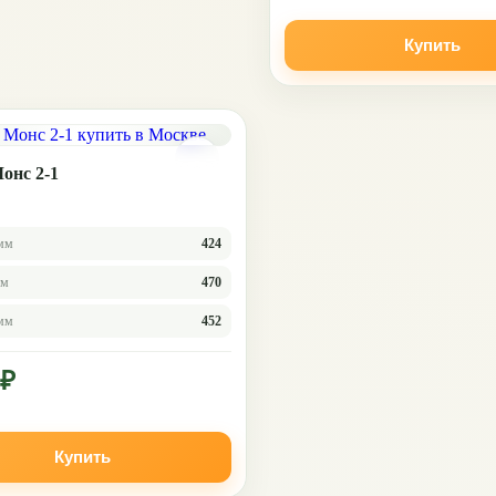
Купить
онс 2-1
мм
424
мм
470
 мм
452
 ₽
Купить