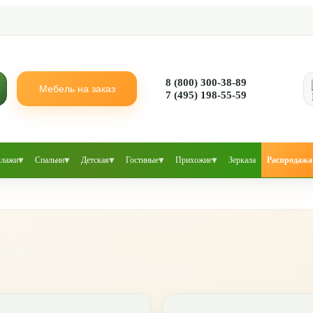
8 (800) 300-38-89
Мебель на заказ
7 (495) 198-55-59
▾
▾
▾
▾
▾
ллажи
Спальни
Детская
Гостиные
Прихожие
Зеркала
Распродажа