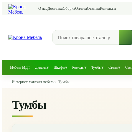
О нас
Доставка
Сборка
Оплата
Отзывы
Контакты
▾
▾
▾
▾
▾
Мебель МДФ
Диваны
Шкафы
Комоды
Тумбы
Столы
Сте
Интернет-магазин мебели
Тумбы
Тумбы