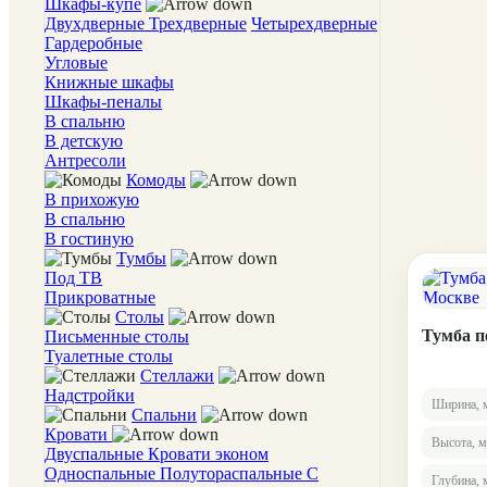
Шкафы-купе
Двухдверные
Трехдверные
Четырехдверные
Гардеробные
Угловые
Книжные шкафы
Шкафы-пеналы
В спальню
В детскую
Антресоли
Комоды
В прихожую
В спальню
В гостиную
Тумбы
Под ТВ
Прикроватные
Столы
Тумба п
Письменные столы
Туалетные столы
Стеллажи
Надстройки
Ширина, 
Спальни
Кровати
Высота, 
Двуспальные
Кровати эконом
Односпальные
Полутораспальные
С
Глубина,