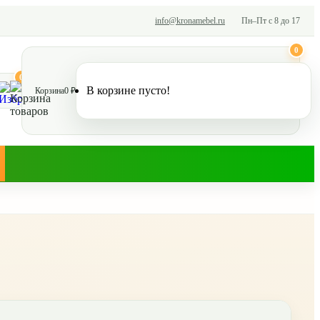
info@kronamebel.ru
Пн–Пт с 8 до 17
0
0
В корзине пусто!
Корзина
0 ₽