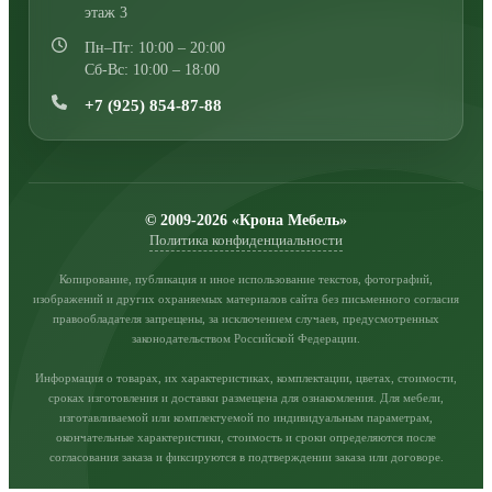
этаж 3
Пн–Пт: 10:00 – 20:00
Сб-Вс: 10:00 – 18:00
+7 (925) 854-87-88
© 2009-2026 «Крона Мебель»
Политика конфиденциальности
Копирование, публикация и иное использование текстов, фотографий,
изображений и других охраняемых материалов сайта без письменного согласия
правообладателя запрещены, за исключением случаев, предусмотренных
законодательством Российской Федерации.
Информация о товарах, их характеристиках, комплектации, цветах, стоимости,
сроках изготовления и доставки размещена для ознакомления. Для мебели,
изготавливаемой или комплектуемой по индивидуальным параметрам,
окончательные характеристики, стоимость и сроки определяются после
согласования заказа и фиксируются в подтверждении заказа или договоре.