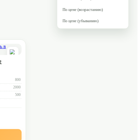
По цене (возрастанию)
По цене (убыванию)
2
800
2000
500