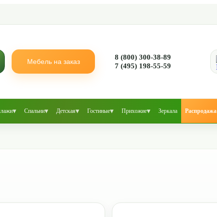
8 (800) 300-38-89
Мебель на заказ
7 (495) 198-55-59
▾
▾
▾
▾
▾
ллажи
Спальни
Детская
Гостиные
Прихожие
Зеркала
Распродажа