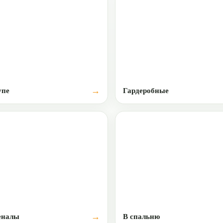
пе
Гардеробные
еналы
В спальню