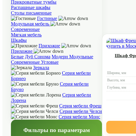
Прикроватные тумбы
Распашные шкафы
Столы письменные
Гостиные
Модульная мебель
Современные
Мягкая мебель
Шкафы
Прихожие
Прихожие
Шкаф Фре
Белые
Дуб Сонома
Модерн
Модульные
Современные
Угловые
Зеркала
Серия мебели
Ширина, мм
Борнео
Высота, мм
Серия мебели
Глубина, мм
Бруно
Серия мебели
Лорена
Серия мебели Фреш
Серия мебели Челси
Серия мебели Монс
Фильтры по параметрам