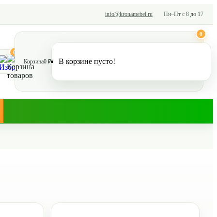
info@kronamebel.ru
Пн–Пт с 8 до 17
0
0
В корзине пусто!
Корзина
0 ₽