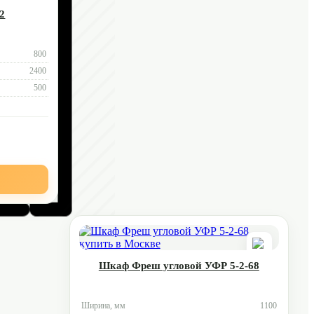
2
800
2400
500
Шкаф Фреш угловой УФР 5-2-68
Ширина, мм
1100