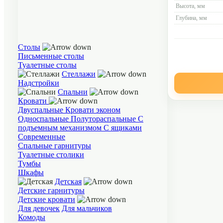
Высота, мм
Глубина, мм
Столы
Письменные столы
Туалетные столы
Стеллажи
Надстройки
Спальни
Кровати
Двуспальные
Кровати эконом
Односпальные
Полутораспальные
С
подъемным механизмом
С ящиками
Современные
Спальные гарнитуры
Туалетные столики
Тумбы
Шкафы
Детская
Детские гарнитуры
Детские кровати
Для девочек
Для мальчиков
Комоды