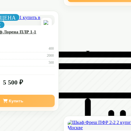
 ЦЕНА
Е
 Лорена ПЛР 1-1
400
2000
500
5 500 ₽
Купить