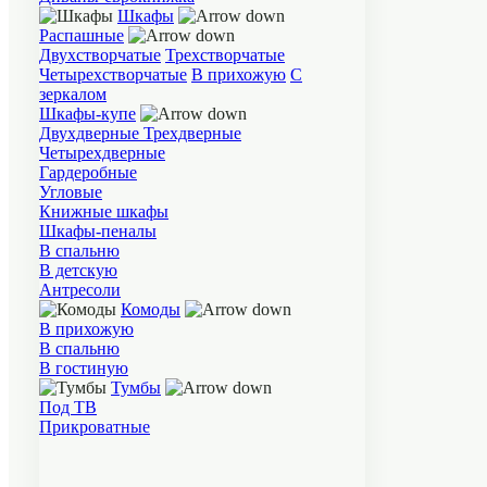
Шкафы
Распашные
Двухстворчатые
Трехстворчатые
Четырехстворчатые
В прихожую
С
зеркалом
Шкафы-купе
Двухдверные
Трехдверные
Четырехдверные
Гардеробные
Угловые
Книжные шкафы
Шкафы-пеналы
В спальню
В детскую
Антресоли
Комоды
В прихожую
В спальню
В гостиную
Тумбы
Под ТВ
Прикроватные