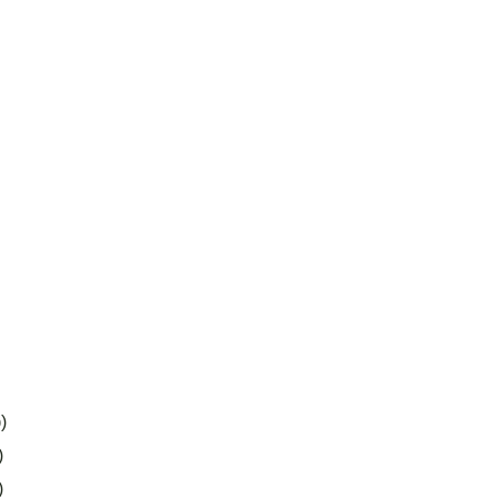
)
)
)