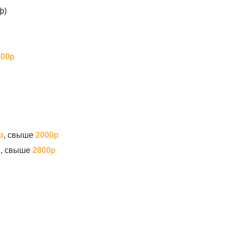
ф)
900р
р
, свыше
2000р
р
, свыше
2800р