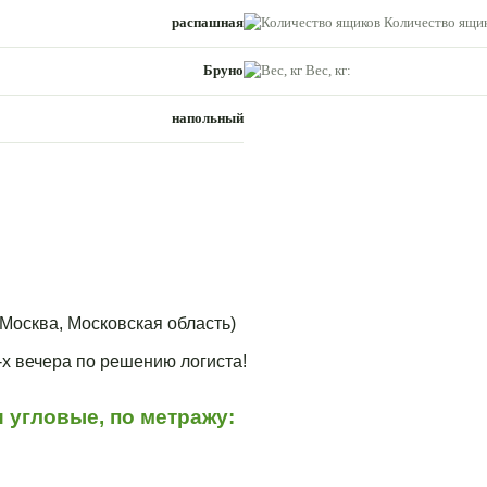
распашная
Количество ящик
Бруно
Вес, кг:
напольный
Москва, Московская область)
3-х вечера по решению логиста!
 угловые, по метражу: