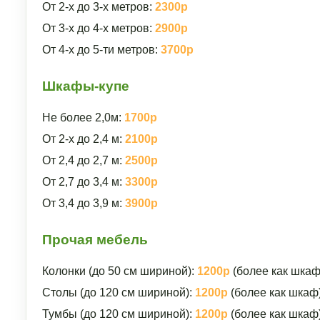
От 2-х до 3-х метров:
2300р
От 3-х до 4-х метров:
2900р
От 4-х до 5-ти метров:
3700р
Шкафы-купе
Не более 2,0м:
1700р
От 2-х до 2,4 м:
2100р
От 2,4 до 2,7 м:
2500р
От 2,7 до 3,4 м:
3300р
От 3,4 до 3,9 м:
3900р
Прочая мебель
Колонки (до 50 см шириной):
1200р
(более как шкаф
Столы (до 120 см шириной):
1200р
(более как шкаф
Тумбы (до 120 см шириной):
1200р
(более как шкаф