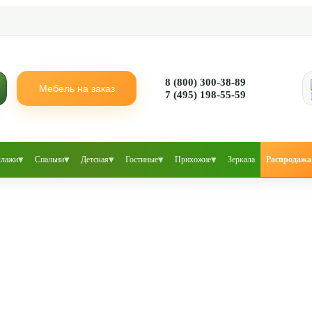
8 (800) 300-38-89
Мебель на заказ
7 (495) 198-55-59
▾
▾
▾
▾
▾
ллажи
Спальни
Детская
Гостиные
Прихожие
Зеркала
Распродажа