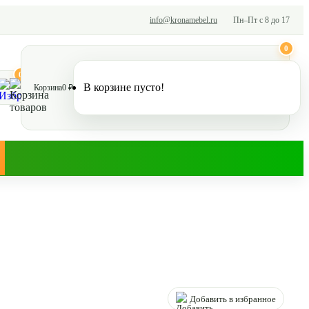
info@kronamebel.ru
Пн–Пт с 8 до 17
0
0
В корзине пусто!
Корзина
0 ₽
Добавить в избранное