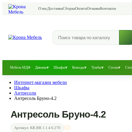
О нас
Доставка
Сборка
Оплата
Отзывы
Контакты
▾
▾
▾
▾
▾
Мебель МДФ
Диваны
Шкафы
Комоды
Тумбы
Столы
Сте
Интернет-магазин мебели
Шкафы
Антресоли
Антресоль Бруно-4.2
Антресоль Бруно-4.2
Артикул:
KR.BR 1.1.4.6.270