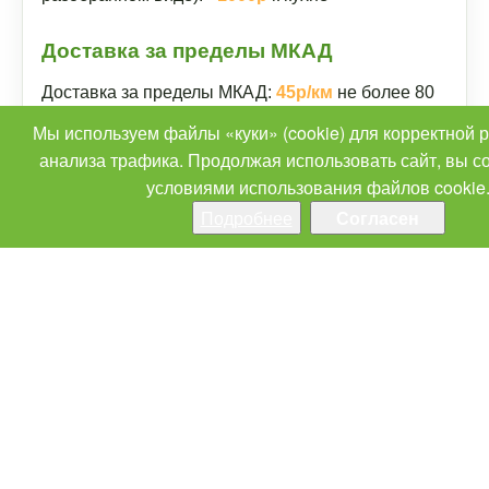
Доставка за пределы МКАД
Доставка за пределы МКАД:
45р/км
не более 80
км (далее по договорённости)
Мы используем файлы «куки» (cookie) для корректной 
анализа трафика. Продолжая использовать сайт, вы с
Доставка осуществляется в определённые дни:
условиями использования файлов cookie
среда, суббота
(крайне редко в воскресенье)
Подробнее
Согласен
Без предварительного прозвона за день до
доставки мебель на адрес не доставляется
Время доставки определяет экспедитор при
прозвоне за день до доставки
Примечание
Доставкой до подъезда считается доставка до
места возможного для проезда автомобиля к
месту выгрузки мебели. В случае невозможности