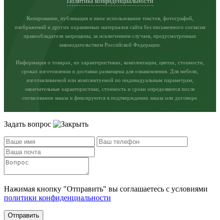
Политика конфиденциальности
Копирование, публикация и иное использование текстов, фотографий,
изображений и других охраняемых материалов сайта без письменного согласия
правообладателя запрещены, за исключением случаев, предусмотренных
законодательством Российской Федерации.
Информация о товарах, их характеристиках, комплектации, цветах, стоимости,
сроках изготовления и доставки размещена для ознакомления. Для мебели,
изготавливаемой или комплектуемой по индивидуальным параметрам,
окончательные характеристики, стоимость и сроки определяются после
согласования заказа и фиксируются в подтверждении заказа или договоре.
Задать вопрос
Нажимая кнопку "Отправить" вы соглашаетесь с условиями
политики конфиденциальности
Отправить