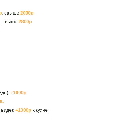
р
, свыше
2000р
р
, свыше
2800р
иде):
+1000р
ль
 виде):
+1000р
к кухне