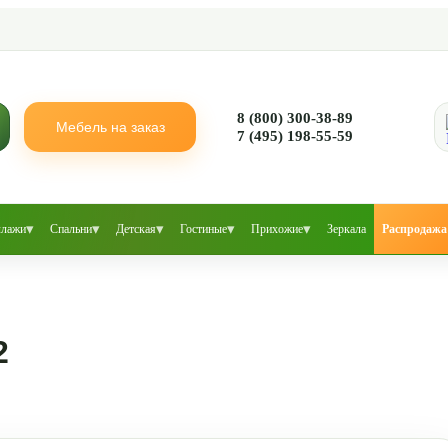
8 (800) 300-38-89
Мебель на заказ
7 (495) 198-55-59
▾
▾
▾
▾
▾
ллажи
Спальни
Детская
Гостиные
Прихожие
Зеркала
Распродажа
2