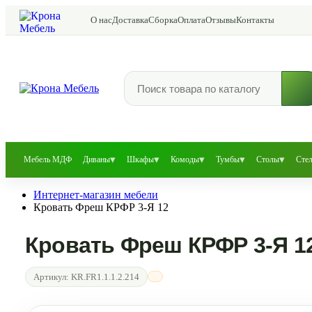
О нас
Доставка
Сборка
Оплата
Отзывы
Контакты
▾
▾
▾
▾
▾
Мебель МДФ
Диваны
Шкафы
Комоды
Тумбы
Столы
Сте
Интернет-магазин мебели
Кровать Фреш КРФР 3-Я 12
Кровать Фреш КРФР 3-Я 1
Артикул:
KR.FR1.1.1.2.214