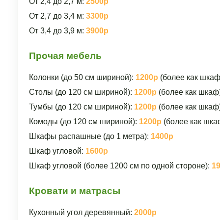
От 2,4 до 2,7 м:
2500р
От 2,7 до 3,4 м:
3300р
От 3,4 до 3,9 м:
3900р
Прочая мебель
Колонки (до 50 см шириной):
1200р
(более как шкаф
Столы (до 120 см шириной):
1200р
(более как шкаф
Тумбы (до 120 см шириной):
1200р
(более как шкаф
Комоды (до 120 см шириной):
1200р
(более как шка
Шкафы распашные (до 1 метра):
1400р
Шкаф угловой:
1600р
Шкаф угловой (более 1200 см по одной стороне):
1
Кровати и матрасы
Кухонный угол деревянный:
2000р