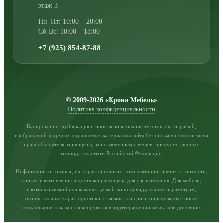
этаж 3
Пн–Пт: 10:00 – 20:00
Сб-Вс: 10:00 – 18:00
+7 (925) 854-87-88
© 2009-2026 «Крона Мебель»
Политика конфиденциальности
Копирование, публикация и иное использование текстов, фотографий,
изображений и других охраняемых материалов сайта без письменного согласия
правообладателя запрещены, за исключением случаев, предусмотренных
законодательством Российской Федерации.
Информация о товарах, их характеристиках, комплектации, цветах, стоимости,
сроках изготовления и доставки размещена для ознакомления. Для мебели,
изготавливаемой или комплектуемой по индивидуальным параметрам,
окончательные характеристики, стоимость и сроки определяются после
согласования заказа и фиксируются в подтверждении заказа или договоре.