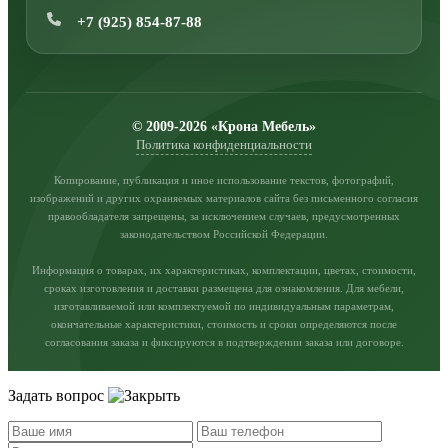
+7 (925) 854-87-88
© 2009-2026 «Крона Мебель»
Политика конфиденциальности
Копирование, публикация и иное использование текстов, фотографий,
изображений и других охраняемых материалов сайта без письменного согласия
правообладателя запрещены, за исключением случаев, предусмотренных
законодательством Российской Федерации.
Информация о товарах, их характеристиках, комплектации, цветах, стоимости,
сроках изготовления и доставки размещена для ознакомления. Для мебели,
изготавливаемой или комплектуемой по индивидуальным параметрам,
окончательные характеристики, стоимость и сроки определяются после
согласования заказа и фиксируются в подтверждении заказа или договоре.
Задать вопрос