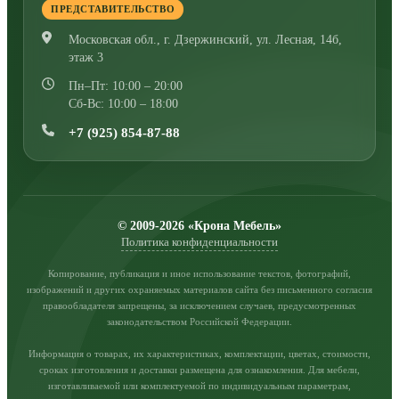
ПРЕДСТАВИТЕЛЬСТВО
Московская обл., г. Дзержинский
,
ул. Лесная, 14б,
этаж 3
Пн–Пт: 10:00 – 20:00
Сб-Вс: 10:00 – 18:00
+7 (925) 854-87-88
© 2009-2026 «Крона Мебель»
Политика конфиденциальности
Копирование, публикация и иное использование текстов, фотографий,
изображений и других охраняемых материалов сайта без письменного согласия
правообладателя запрещены, за исключением случаев, предусмотренных
законодательством Российской Федерации.
Информация о товарах, их характеристиках, комплектации, цветах, стоимости,
сроках изготовления и доставки размещена для ознакомления. Для мебели,
изготавливаемой или комплектуемой по индивидуальным параметрам,