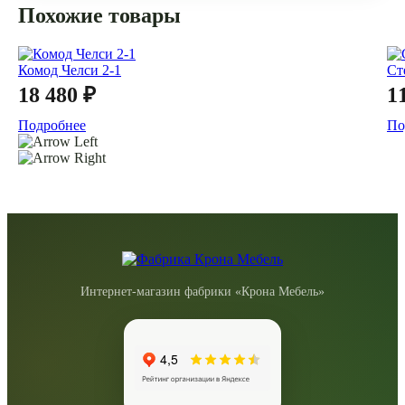
Похожие товары
Комод Челси 2-1
Ст
18 480 ₽
1
Подробнее
По
Интернет-магазин фабрики «Крона Мебель»