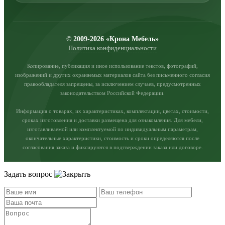
© 2009-2026 «Крона Мебель»
Политика конфиденциальности
Копирование, публикация и иное использование текстов, фотографий,
изображений и других охраняемых материалов сайта без письменного согласия
правообладателя запрещены, за исключением случаев, предусмотренных
законодательством Российской Федерации.
Информация о товарах, их характеристиках, комплектации, цветах, стоимости,
сроках изготовления и доставки размещена для ознакомления. Для мебели,
изготавливаемой или комплектуемой по индивидуальным параметрам,
окончательные характеристики, стоимость и сроки определяются после
согласования заказа и фиксируются в подтверждении заказа или договоре.
Задать вопрос