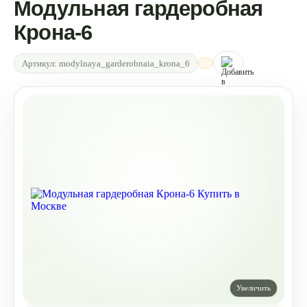
Модульная гардеробная
Крона-6
Артикул:
modylnaya_garderobnaia_krona_6