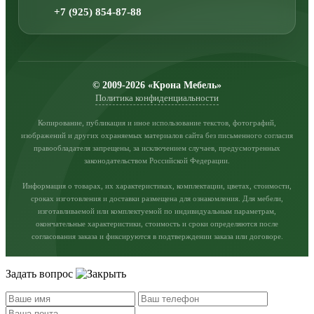
+7 (925) 854-87-88
© 2009-2026 «Крона Мебель»
Политика конфиденциальности
Копирование, публикация и иное использование текстов, фотографий,
изображений и других охраняемых материалов сайта без письменного согласия
правообладателя запрещены, за исключением случаев, предусмотренных
законодательством Российской Федерации.
Информация о товарах, их характеристиках, комплектации, цветах, стоимости,
сроках изготовления и доставки размещена для ознакомления. Для мебели,
изготавливаемой или комплектуемой по индивидуальным параметрам,
окончательные характеристики, стоимость и сроки определяются после
согласования заказа и фиксируются в подтверждении заказа или договоре.
Задать вопрос