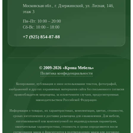
Московская обл., г. Дзержинский
,
ул. Лесная, 14б,
этаж 3
Пн–Пт: 10:00 – 20:00
Сб-Вс: 10:00 – 18:00
+7 (925) 854-87-88
© 2009-2026 «Крона Мебель»
Политика конфиденциальности
Копирование, публикация и иное использование текстов, фотографий,
изображений и других охраняемых материалов сайта без письменного согласия
правообладателя запрещены, за исключением случаев, предусмотренных
законодательством Российской Федерации.
Информация о товарах, их характеристиках, комплектации, цветах, стоимости,
сроках изготовления и доставки размещена для ознакомления. Для мебели,
изготавливаемой или комплектуемой по индивидуальным параметрам,
окончательные характеристики, стоимость и сроки определяются после
согласования заказа и фиксируются в подтверждении заказа или договоре.