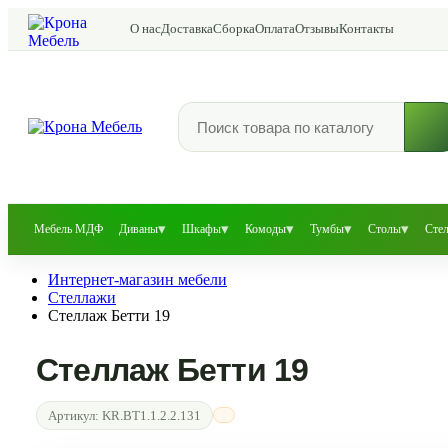
О нас
Доставка
Сборка
Оплата
Отзывы
Контакты
▾
▾
▾
▾
▾
Мебель МДФ
Диваны
Шкафы
Комоды
Тумбы
Столы
Сте
Интернет-магазин мебели
Стеллажи
Стеллаж Бетти 19
Стеллаж Бетти 19
Артикул:
KR.BT1.1.2.2.131