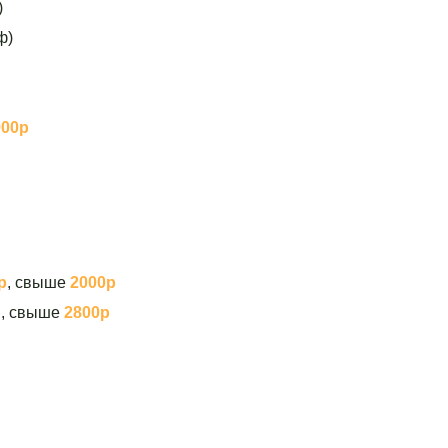
)
ф)
900р
р
, свыше
2000р
р
, свыше
2800р