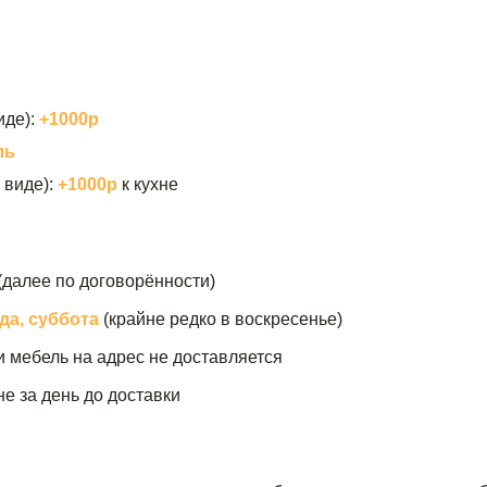
иде):
+1000р
ль
 виде):
+1000р
к кухне
(далее по договорённости)
да, суббота
(крайне редко в воскресенье)
и мебель на адрес не доставляется
е за день до доставки