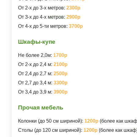
От 2-х до 3-х метров:
2300р
От 3-х до 4-х метров:
2900р
От 4-х до 5-ти метров:
3700р
Шкафы-купе
Не более 2,0м:
1700р
От 2-х до 2,4 м:
2100р
От 2,4 до 2,7 м:
2500р
От 2,7 до 3,4 м:
3300р
От 3,4 до 3,9 м:
3900р
Прочая мебель
Колонки (до 50 см шириной):
1200р
(более как шкаф
Столы (до 120 см шириной):
1200р
(более как шкаф