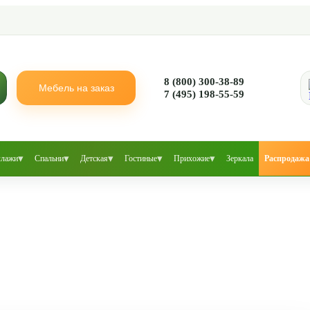
8 (800) 300-38-89
Мебель на заказ
7 (495) 198-55-59
▾
▾
▾
▾
▾
ллажи
Спальни
Детская
Гостиные
Прихожие
Зеркала
Распродажа