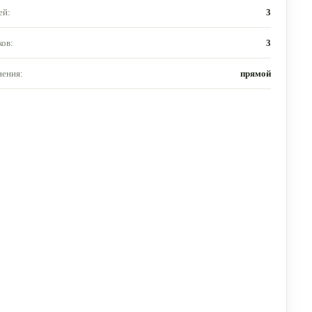
ей:
3
ов:
3
нения:
прямой