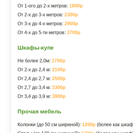
От 1-ого до 2-х метров:
1600р
От 2-х до 3-х метров:
2300р
От 3-х до 4-х метров:
2900р
От 4-х до 5-ти метров:
3700р
Шкафы-купе
Не более 2,0м:
1700р
От 2-х до 2,4 м:
2100р
От 2,4 до 2,7 м:
2500р
От 2,7 до 3,4 м:
3300р
От 3,4 до 3,9 м:
3900р
Прочая мебель
Колонки (до 50 см шириной):
1200р
(более как шкаф