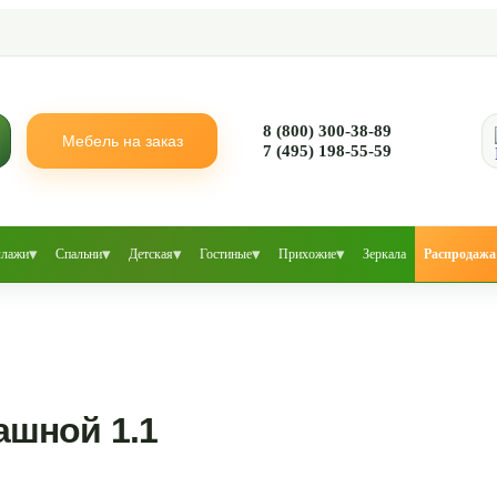
8 (800) 300-38-89
Мебель на заказ
7 (495) 198-55-59
▾
▾
▾
▾
▾
ллажи
Спальни
Детская
Гостиные
Прихожие
Зеркала
Распродажа
шной 1.1