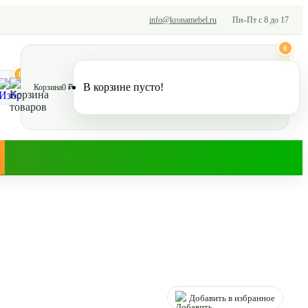
info@kronamebel.ru
Пн–Пт с 8 до 17
0
0
В корзине пусто!
Корзина
0 ₽
Добавить в избранное