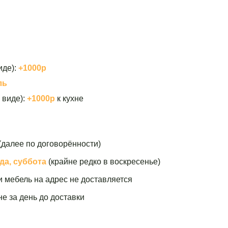
иде):
+1000р
ль
 виде):
+1000р
к кухне
(далее по договорённости)
да, суббота
(крайне редко в воскресенье)
и мебель на адрес не доставляется
е за день до доставки