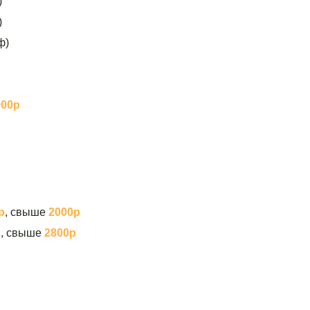
)
)
ф)
900р
р
, свыше
2000р
р
, свыше
2800р