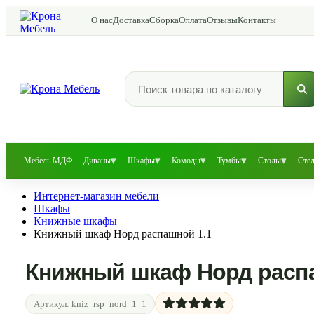
О нас
Доставка
Сборка
Оплата
Отзывы
Контакты
▾
▾
▾
▾
▾
Мебель МДФ
Диваны
Шкафы
Комоды
Тумбы
Столы
Сте
Интернет-магазин мебели
Шкафы
Книжные шкафы
Книжный шкаф Норд распашной 1.1
Книжный шкаф Норд распа
Артикул:
kniz_rsp_nord_1_1