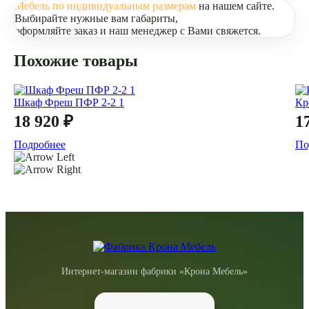
Мебель по индивидуальным размерам
на нашем сайте.
Выбирайте нужные вам габариты,
оформляйте заказ и наш менеджер с Вами свяжется.
Похожие товары
Шкаф Фреш ПФР 2-2 1
Кр
18 920 ₽
1
Подробнее
По
Интернет-магазин фабрики «Крона Мебель»