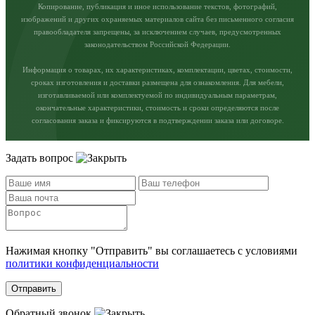
Копирование, публикация и иное использование текстов, фотографий,
изображений и других охраняемых материалов сайта без письменного согласия
правообладателя запрещены, за исключением случаев, предусмотренных
законодательством Российской Федерации.
Информация о товарах, их характеристиках, комплектации, цветах, стоимости,
сроках изготовления и доставки размещена для ознакомления. Для мебели,
изготавливаемой или комплектуемой по индивидуальным параметрам,
окончательные характеристики, стоимость и сроки определяются после
согласования заказа и фиксируются в подтверждении заказа или договоре.
Задать вопрос
Нажимая кнопку "Отправить" вы соглашаетесь с условиями
политики конфиденциальности
Отправить
Обратный звонок