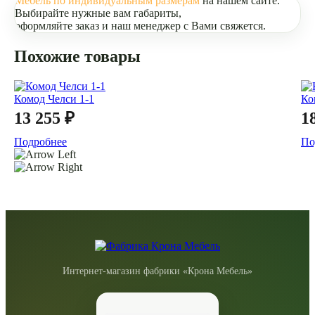
Мебель по индивидуальным размерам
на нашем сайте.
Выбирайте нужные вам габариты,
оформляйте заказ и наш менеджер с Вами свяжется.
Похожие товары
Комод Челси 1-1
Ко
13 255 ₽
1
Подробнее
По
Интернет-магазин фабрики «Крона Мебель»