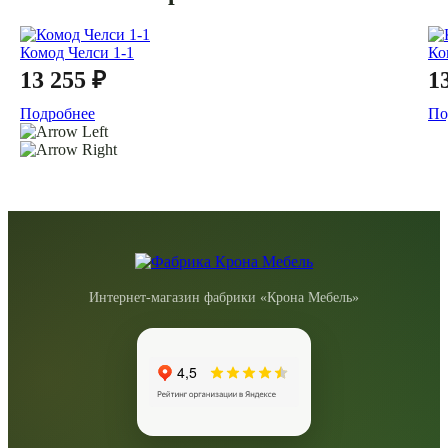
Комод Челси 1-1
Ко
13 255 ₽
1
Подробнее
По
Интернет-магазин фабрики «Крона Мебель»