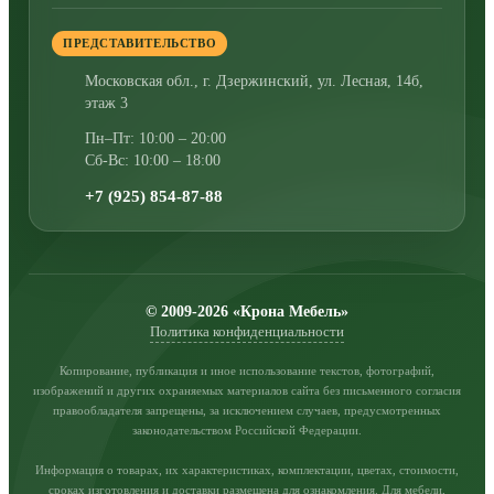
ПРЕДСТАВИТЕЛЬСТВО
Московская обл., г. Дзержинский
,
ул. Лесная, 14б,
этаж 3
Пн–Пт: 10:00 – 20:00
Сб-Вс: 10:00 – 18:00
+7 (925) 854-87-88
© 2009-2026 «Крона Мебель»
Политика конфиденциальности
Копирование, публикация и иное использование текстов, фотографий,
изображений и других охраняемых материалов сайта без письменного согласия
правообладателя запрещены, за исключением случаев, предусмотренных
законодательством Российской Федерации.
Информация о товарах, их характеристиках, комплектации, цветах, стоимости,
сроках изготовления и доставки размещена для ознакомления. Для мебели,