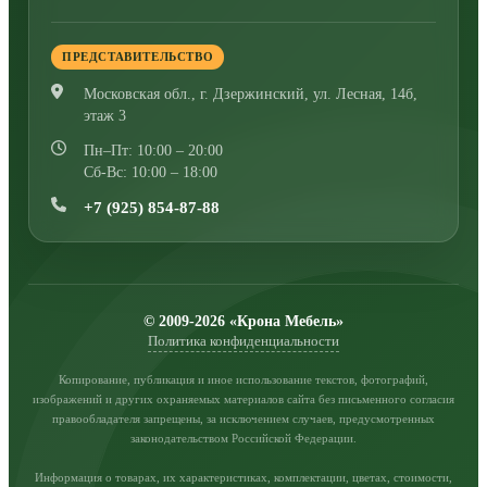
ПРЕДСТАВИТЕЛЬСТВО
Московская обл., г. Дзержинский
,
ул. Лесная, 14б,
этаж 3
Пн–Пт: 10:00 – 20:00
Сб-Вс: 10:00 – 18:00
+7 (925) 854-87-88
© 2009-2026 «Крона Мебель»
Политика конфиденциальности
Копирование, публикация и иное использование текстов, фотографий,
изображений и других охраняемых материалов сайта без письменного согласия
правообладателя запрещены, за исключением случаев, предусмотренных
законодательством Российской Федерации.
Информация о товарах, их характеристиках, комплектации, цветах, стоимости,