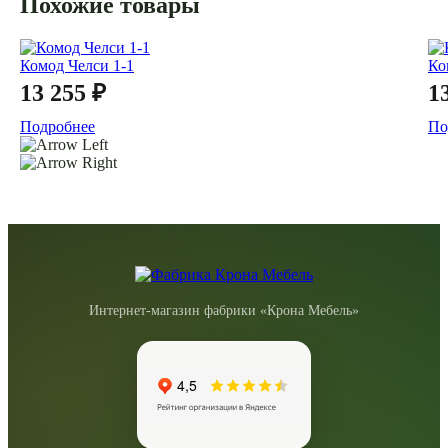
Похожие товары
Комод Челси 1-1
Ко
13 255 ₽
1
Подробнее
По
Интернет-магазин фабрики «Крона Мебель»