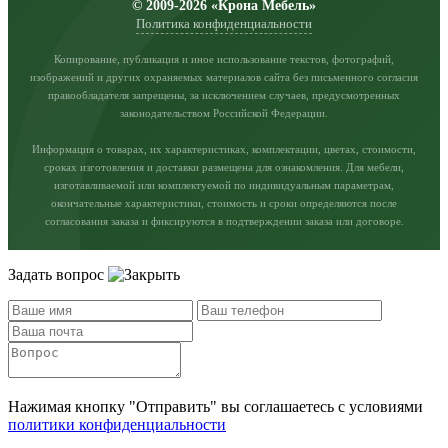
© 2009-2026 «Крона Мебель»
Политика конфиденциальности
Копирование, публикация и иное использование текстов, фотографий,
изображений и других охраняемых материалов сайта без письменного согласия
правообладателя запрещены, за исключением случаев, предусмотренных
законодательством Российской Федерации.
Информация о товарах, их характеристиках, комплектации, цветах, стоимости,
сроках изготовления и доставки размещена для ознакомления. Для мебели,
изготавливаемой или комплектуемой по индивидуальным параметрам,
окончательные характеристики, стоимость и сроки определяются после
согласования заказа и фиксируются в подтверждении заказа или договоре.
Задать вопрос
Нажимая кнопку "Отправить" вы соглашаетесь с условиями
политики конфиденциальности