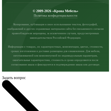
© 2009-2026 «Крона Мебель»
Политика конфиденциальности
Копирование, публикация и иное использование текстов, фотографий,
изображений и других охраняемых материалов сайта без письменного согласия
правообладателя запрещены, за исключением случаев, предусмотренных
законодательством Российской Федерации.
Информация о товарах, их характеристиках, комплектации, цветах, стоимости,
сроках изготовления и доставки размещена для ознакомления. Для мебели,
изготавливаемой или комплектуемой по индивидуальным параметрам,
окончательные характеристики, стоимость и сроки определяются после
согласования заказа и фиксируются в подтверждении заказа или договоре.
Задать вопрос