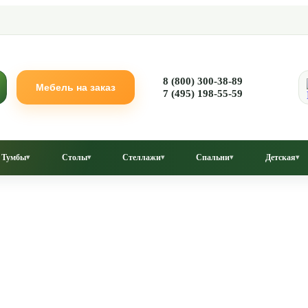
8 (800) 300-38-89
Мебель на заказ
7 (495) 198-55-59
Тумбы
Столы
Стеллажи
Спальни
Детская
▾
▾
▾
▾
▾