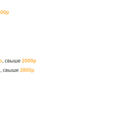
900р
р
, свыше
2000р
р
, свыше
2800р