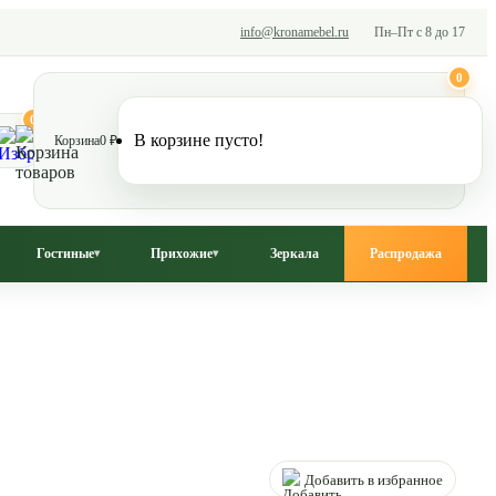
info@kronamebel.ru
Пн–Пт с 8 до 17
0
0
В корзине пусто!
Корзина
0 ₽
Гостиные
Прихожие
Зеркала
Распродажа
▾
▾
Добавить в избранное