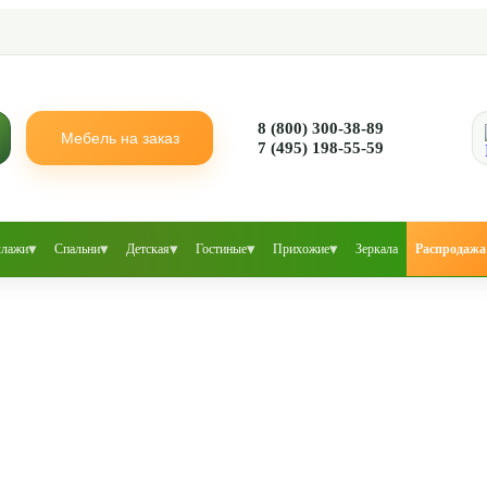
8 (800) 300-38-89
Мебель на заказ
7 (495) 198-55-59
▾
▾
▾
▾
▾
ллажи
Спальни
Детская
Гостиные
Прихожие
Зеркала
Распродажа