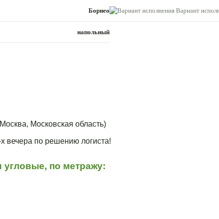
Борнео
Вариант испол
напольный
Москва, Московская область)
3-х вечера по решению логиста!
 угловые, по метражу: