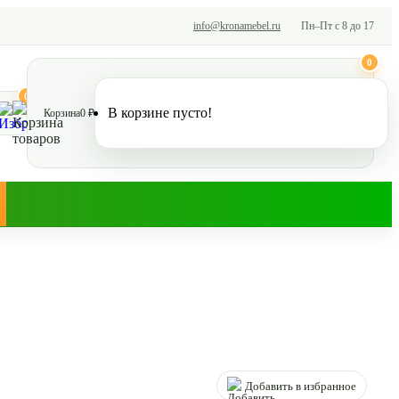
info@kronamebel.ru
Пн–Пт с 8 до 17
0
0
В корзине пусто!
Корзина
0 ₽
Добавить в избранное