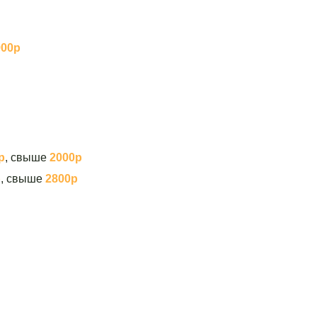
900р
р
, свыше
2000р
р
, свыше
2800р