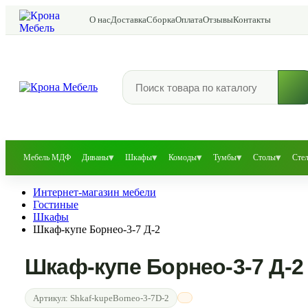
О нас
Доставка
Сборка
Оплата
Отзывы
Контакты
▾
▾
▾
▾
▾
Мебель МДФ
Диваны
Шкафы
Комоды
Тумбы
Столы
Сте
Интернет-магазин мебели
Гостиные
Шкафы
Шкаф-купе Борнео-3-7 Д-2
Шкаф-купе Борнео-3-7 Д-2
Артикул:
Shkaf-kupeBorneo-3-7D-2