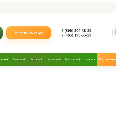
8 (800) 300-38-89
Мебель на заказ
7 (495) 198-55-59
▾
▾
▾
▾
▾
ллажи
Спальни
Детская
Гостиные
Прихожие
Зеркала
Распродажа