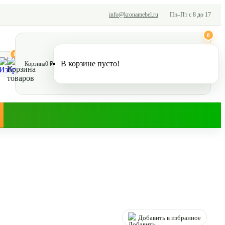
info@kronamebel.ru
Пн–Пт с 8 до 17
0
0
В корзине пусто!
Корзина
0 ₽
Добавить в избранное