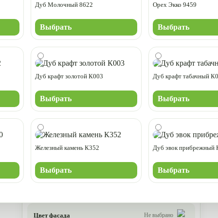
Дуб Молочный 8622
Орех Экко 9459
Выбрать
Выбрать
Дуб крафт золотой К003
Дуб крафт табачный К
Выбрать
Выбрать
Железный камень К352
Дуб эвок прибрежный 
Выбрать
Выбрать
Цвет фасада
Не выбрано