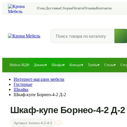
О нас
Доставка
Сборка
Оплата
Отзывы
Контакты
▾
▾
▾
▾
▾
Мебель МДФ
Диваны
Шкафы
Комоды
Тумбы
Столы
Сте
Интернет-магазин мебели
Гостиные
Шкафы
Шкаф-купе Борнео-4-2 Д-2
Шкаф-купе Борнео-4-2 Д-2
Артикул:
borneo-4-2-d-2