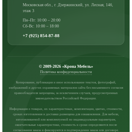
Московская обл., г. Дзержинский
,
ул. Лесная, 14б,
этаж 3
Пн–Пт: 10:00 – 20:00
Сб-Вс: 10:00 – 18:00
+7 (925) 854-87-88
© 2009-2026 «Крона Мебель»
Политика конфиденциальности
Копирование, публикация и иное использование текстов, фотографий,
изображений и других охраняемых материалов сайта без письменного согласия
правообладателя запрещены, за исключением случаев, предусмотренных
законодательством Российской Федерации.
Информация о товарах, их характеристиках, комплектации, цветах, стоимости,
сроках изготовления и доставки размещена для ознакомления. Для мебели,
изготавливаемой или комплектуемой по индивидуальным параметрам,
окончательные характеристики, стоимость и сроки определяются после
согласования заказа и фиксируются в подтверждении заказа или договоре.