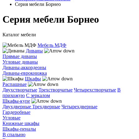
Серия мебели Борнео
Серия мебели Борнео
Каталог мебели
Мебель МДФ
Диваны
Прямые диваны
Угловые диваны
Диваны-аккордеоны
Диваны-еврокнижка
Шкафы
Распашные
Двухстворчатые
Трехстворчатые
Четырехстворчатые
В
прихожую
С зеркалом
Шкафы-купе
Двухдверные
Трехдверные
Четырехдверные
Гардеробные
Угловые
Книжные шкафы
Шкафы-пеналы
В спальню