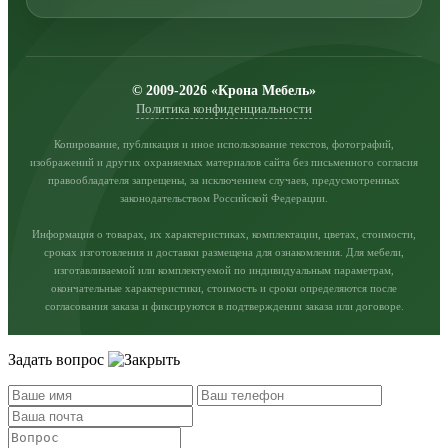
© 2009-2026 «Крона Мебель»
Политика конфиденциальности
Копирование, публикация и иное использование текстов, фотографий,
изображений и других охраняемых материалов сайта без письменного согласия
правообладателя запрещены, за исключением случаев, предусмотренных
законодательством Российской Федерации.
Информация о товарах, их характеристиках, комплектации, цветах, стоимости,
сроках изготовления и доставки размещена для ознакомления. Для мебели,
изготавливаемой или комплектуемой по индивидуальным параметрам,
окончательные характеристики, стоимость и сроки определяются после
согласования заказа и фиксируются в подтверждении заказа или договоре.
Задать вопрос