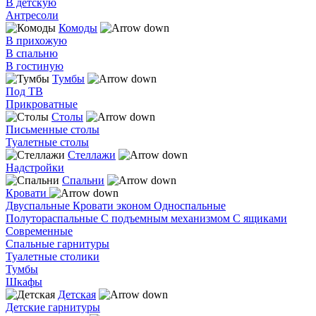
В детскую
Антресоли
Комоды
В прихожую
В спальню
В гостиную
Тумбы
Под ТВ
Прикроватные
Столы
Письменные столы
Туалетные столы
Стеллажи
Надстройки
Спальни
Кровати
Двуспальные
Кровати эконом
Односпальные
Полутораспальные
С подъемным механизмом
С ящиками
Современные
Спальные гарнитуры
Туалетные столики
Тумбы
Шкафы
Детская
Детские гарнитуры