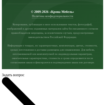
© 2009-2026 «Крона Мебель»
Политика конфиденциальности
Копирование, публикация и иное использование текстов, фотографий,
изображений и других охраняемых материалов сайта без письменного согласия
правообладателя запрещены, за исключением случаев, предусмотренных
законодательством Российской Федерации.
Информация о товарах, их характеристиках, комплектации, цветах, стоимости,
сроках изготовления и доставки размещена для ознакомления. Для мебели,
изготавливаемой или комплектуемой по индивидуальным параметрам,
окончательные характеристики, стоимость и сроки определяются после
согласования заказа и фиксируются в подтверждении заказа или договоре.
Задать вопрос