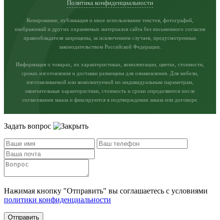
Политика конфиденциальности
Копирование, публикация и иное использование текстов, фотографий,
изображений и других охраняемых материалов сайта без письменного согласия
правообладателя запрещены, за исключением случаев, предусмотренных
законодательством Российской Федерации.
Информация о товарах, их характеристиках, комплектации, цветах, стоимости,
сроках изготовления и доставки размещена для ознакомления. Для мебели,
изготавливаемой или комплектуемой по индивидуальным параметрам,
окончательные характеристики, стоимость и сроки определяются после
согласования заказа и фиксируются в подтверждении заказа или договоре.
Задать вопрос
Нажимая кнопку "Отправить" вы соглашаетесь с условиями
политики конфиденциальности
Отправить