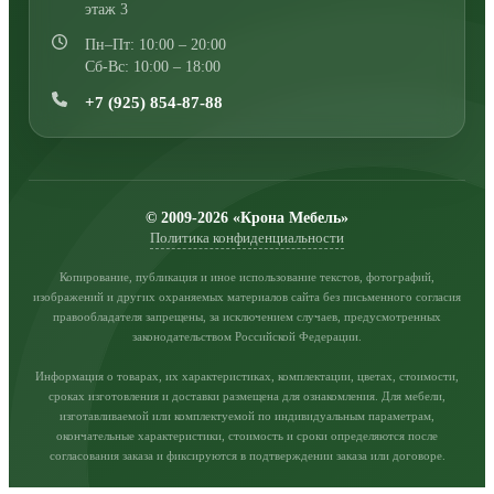
этаж 3
Пн–Пт: 10:00 – 20:00
Сб-Вс: 10:00 – 18:00
+7 (925) 854-87-88
© 2009-2026 «Крона Мебель»
Политика конфиденциальности
Копирование, публикация и иное использование текстов, фотографий,
изображений и других охраняемых материалов сайта без письменного согласия
правообладателя запрещены, за исключением случаев, предусмотренных
законодательством Российской Федерации.
Информация о товарах, их характеристиках, комплектации, цветах, стоимости,
сроках изготовления и доставки размещена для ознакомления. Для мебели,
изготавливаемой или комплектуемой по индивидуальным параметрам,
окончательные характеристики, стоимость и сроки определяются после
согласования заказа и фиксируются в подтверждении заказа или договоре.