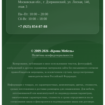
Московская обл., г. Дзержинский
,
ул. Лесная, 14б,
этаж 3
Пн–Пт: 10:00 – 20:00
Сб-Вс: 10:00 – 18:00
+7 (925) 854-87-88
© 2009-2026 «Крона Мебель»
Политика конфиденциальности
Копирование, публикация и иное использование текстов, фотографий,
изображений и других охраняемых материалов сайта без письменного согласия
правообладателя запрещены, за исключением случаев, предусмотренных
законодательством Российской Федерации.
Информация о товарах, их характеристиках, комплектации, цветах, стоимости,
сроках изготовления и доставки размещена для ознакомления. Для мебели,
изготавливаемой или комплектуемой по индивидуальным параметрам,
окончательные характеристики, стоимость и сроки определяются после
согласования заказа и фиксируются в подтверждении заказа или договоре.