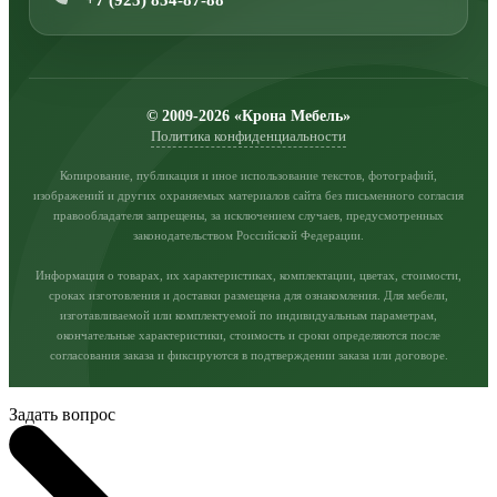
© 2009-2026 «Крона Мебель»
Политика конфиденциальности
Копирование, публикация и иное использование текстов, фотографий,
изображений и других охраняемых материалов сайта без письменного согласия
правообладателя запрещены, за исключением случаев, предусмотренных
законодательством Российской Федерации.
Информация о товарах, их характеристиках, комплектации, цветах, стоимости,
сроках изготовления и доставки размещена для ознакомления. Для мебели,
изготавливаемой или комплектуемой по индивидуальным параметрам,
окончательные характеристики, стоимость и сроки определяются после
согласования заказа и фиксируются в подтверждении заказа или договоре.
Задать вопрос