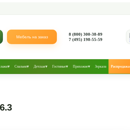
8 (800) 300-38-89
Мебель на заказ
7 (495) 198-55-59
▾
▾
▾
▾
▾
ллажи
Спальни
Детская
Гостиные
Прихожие
Зеркала
Распродажа
6.3