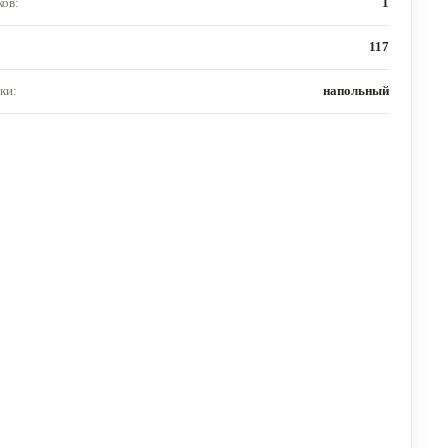
ов:
1
117
ки:
напольный