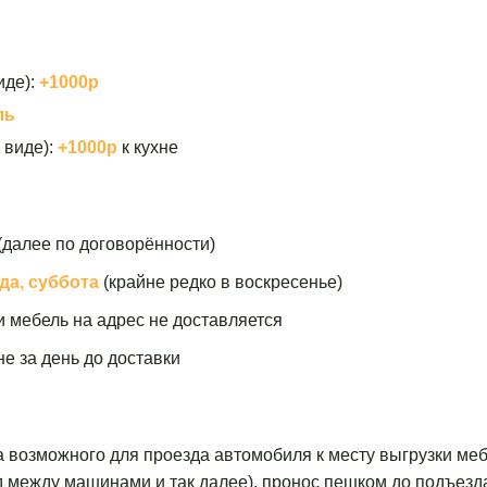
иде):
+1000р
ль
 виде):
+1000р
к кухне
(далее по договорённости)
да, суббота
(крайне редко в воскресенье)
и мебель на адрес не доставляется
е за день до доставки
а возможного для проезда автомобиля к месту выгрузки меб
зд между машинами и так далее), пронос пешком до подъезд