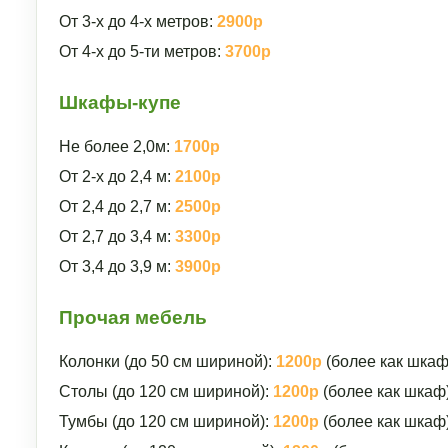
От 3-х до 4-х метров:
2900р
От 4-х до 5-ти метров:
3700р
Шкафы-купе
Не более 2,0м:
1700р
От 2-х до 2,4 м:
2100р
От 2,4 до 2,7 м:
2500р
От 2,7 до 3,4 м:
3300р
От 3,4 до 3,9 м:
3900р
Прочая мебель
Колонки (до 50 см шириной):
1200р
(более как шкаф
Столы (до 120 см шириной):
1200р
(более как шкаф
Тумбы (до 120 см шириной):
1200р
(более как шкаф