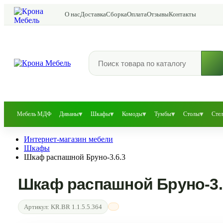
О нас
Доставка
Сборка
Оплата
Отзывы
Контакты
▾
▾
▾
▾
▾
Мебель МДФ
Диваны
Шкафы
Комоды
Тумбы
Столы
Сте
Интернет-магазин мебели
Шкафы
Шкаф распашной Бруно-3.6.3
Шкаф распашной Бруно-3.
Артикул:
KR.BR 1.1.5.5.364