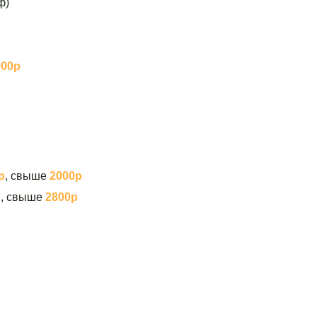
ф)
900р
р
, свыше
2000р
р
, свыше
2800р