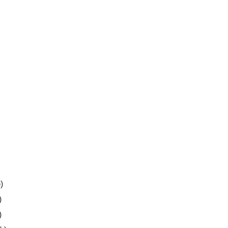
)
)
)