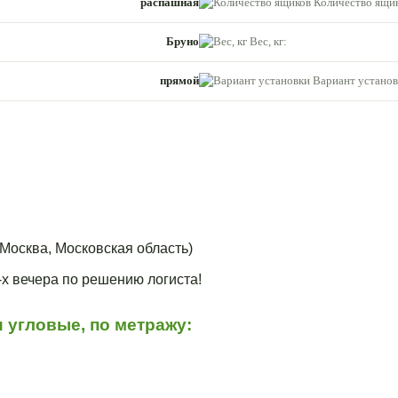
распашная
Количество ящик
Бруно
Вес, кг:
прямой
Вариант установ
Москва, Московская область)
3-х вечера по решению логиста!
 угловые, по метражу: