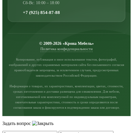
Сб-Вс: 10:00 – 18:00
+7 (925) 854-87-88
© 2009-2026 «Крона Мебель»
Политика конфиденциальности
Копирование, публикация и иное использование текстов, фотографий,
изображений и других охраняемых материалов сайта без письменного согласия
правообладателя запрещены, за исключением случаев, предусмотренных
законодательством Российской Федерации.
Информация о товарах, их характеристиках, комплектации, цветах, стоимости,
сроках изготовления и доставки размещена для ознакомления. Для мебели,
изготавливаемой или комплектуемой по индивидуальным параметрам,
окончательные характеристики, стоимость и сроки определяются после
согласования заказа и фиксируются в подтверждении заказа или договоре.
Задать вопрос