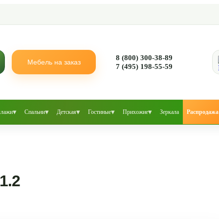
8 (800) 300-38-89
Мебель на заказ
7 (495) 198-55-59
▾
▾
▾
▾
▾
ллажи
Спальни
Детская
Гостиные
Прихожие
Зеркала
Распродажа
1.2