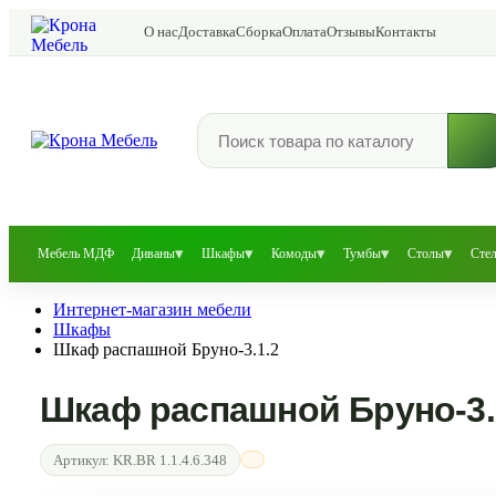
О нас
Доставка
Сборка
Оплата
Отзывы
Контакты
▾
▾
▾
▾
▾
Мебель МДФ
Диваны
Шкафы
Комоды
Тумбы
Столы
Сте
Интернет-магазин мебели
Шкафы
Шкаф распашной Бруно-3.1.2
Шкаф распашной Бруно-3.
Артикул:
KR.BR 1.1.4.6.348