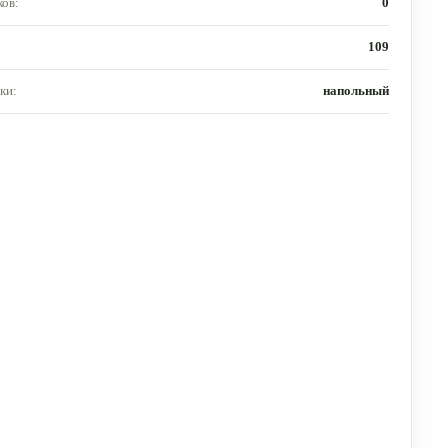
ов:
0
109
ки:
напольный