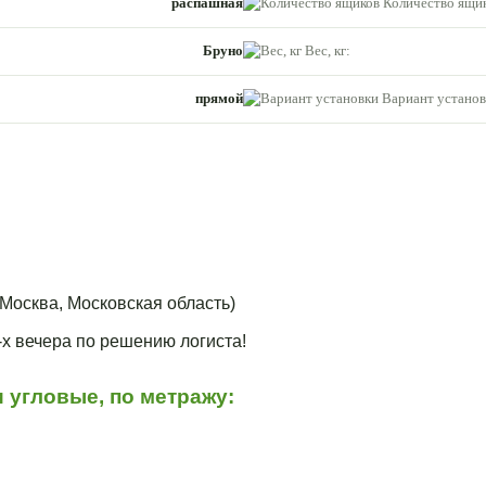
распашная
Количество ящик
Бруно
Вес, кг:
прямой
Вариант установ
Москва, Московская область)
3-х вечера по решению логиста!
 угловые, по метражу: