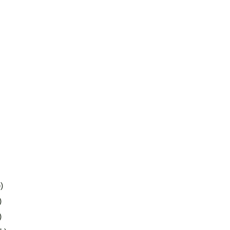
)
)
)