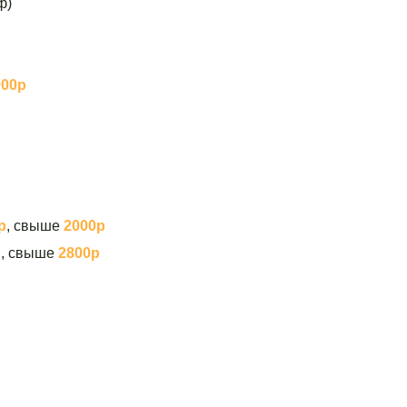
ф)
900р
р
, свыше
2000р
р
, свыше
2800р