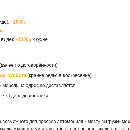
иде):
+1000р
ль
 виде):
+1000р
к кухне
(далее по договорённости)
да, суббота
(крайне редко в воскресенье)
и мебель на адрес не доставляется
е за день до доставки
а возможного для проезда автомобиля к месту выгрузки меб
зд между машинами и так далее), пронос пешком до подъезд