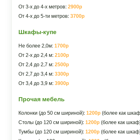
От 3-х до 4-х метров:
2900р
От 4-х до 5-ти метров:
3700р
Шкафы-купе
Не более 2,0м:
1700р
От 2-х до 2,4 м:
2100р
От 2,4 до 2,7 м:
2500р
От 2,7 до 3,4 м:
3300р
От 3,4 до 3,9 м:
3900р
Прочая мебель
Колонки (до 50 см шириной):
1200р
(более как шкаф
Столы (до 120 см шириной):
1200р
(более как шкаф
Тумбы (до 120 см шириной):
1200р
(более как шкаф