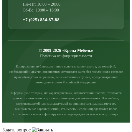
Пн–Пт: 10:00 – 20:00
Сб-Вс: 10:00 – 18:00
+7 (925) 854-87-88
© 2009-2026 «Крона Мебель»
Политика конфиденциальности
Копирование, публикация и иное использование текстов, фотографий,
изображений и других охраняемых материалов сайта без письменного согласия
правообладателя запрещены, за исключением случаев, предусмотренных
законодательством Российской Федерации.
Информация о товарах, их характеристиках, комплектации, цветах, стоимости,
сроках изготовления и доставки размещена для ознакомления. Для мебели,
изготавливаемой или комплектуемой по индивидуальным параметрам,
окончательные характеристики, стоимость и сроки определяются после
согласования заказа и фиксируются в подтверждении заказа или договоре.
Задать вопрос