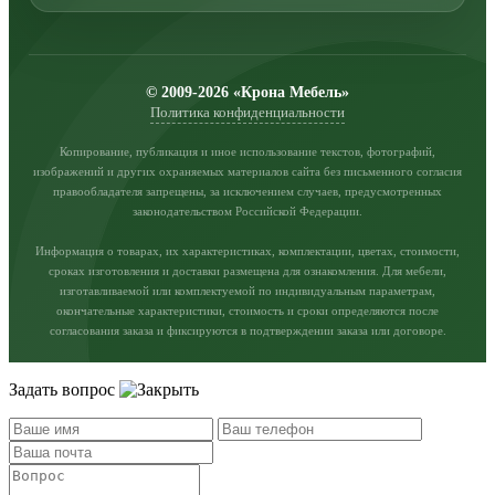
© 2009-2026 «Крона Мебель»
Политика конфиденциальности
Копирование, публикация и иное использование текстов, фотографий,
изображений и других охраняемых материалов сайта без письменного согласия
правообладателя запрещены, за исключением случаев, предусмотренных
законодательством Российской Федерации.
Информация о товарах, их характеристиках, комплектации, цветах, стоимости,
сроках изготовления и доставки размещена для ознакомления. Для мебели,
изготавливаемой или комплектуемой по индивидуальным параметрам,
окончательные характеристики, стоимость и сроки определяются после
согласования заказа и фиксируются в подтверждении заказа или договоре.
Задать вопрос