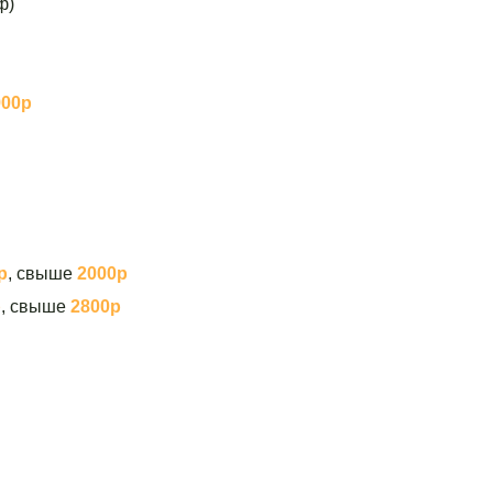
ф)
900р
р
, свыше
2000р
р
, свыше
2800р