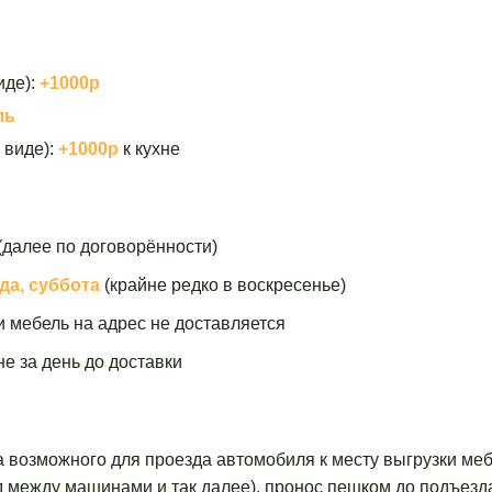
иде):
+1000р
ль
 виде):
+1000р
к кухне
(далее по договорённости)
да, суббота
(крайне редко в воскресенье)
и мебель на адрес не доставляется
е за день до доставки
а возможного для проезда автомобиля к месту выгрузки меб
зд между машинами и так далее), пронос пешком до подъезд