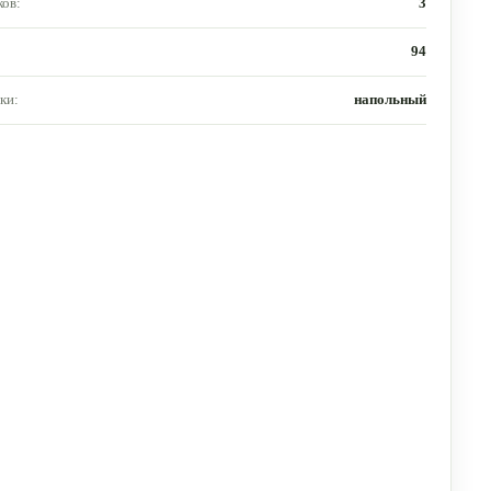
ов:
3
94
ки:
напольный