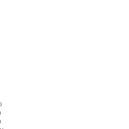
)
)
)