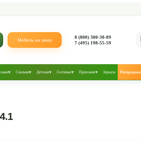
8 (800) 300-38-89
Мебель на заказ
7 (495) 198-55-59
▾
▾
▾
▾
▾
ллажи
Спальни
Детская
Гостиные
Прихожие
Зеркала
Распродажа
4.1