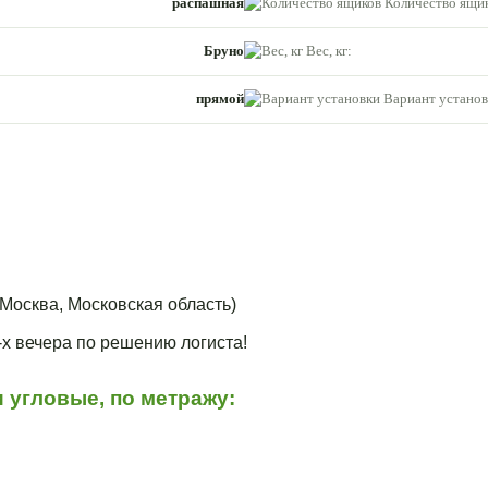
распашная
Количество ящик
Бруно
Вес, кг:
прямой
Вариант установ
Москва, Московская область)
3-х вечера по решению логиста!
 угловые, по метражу: