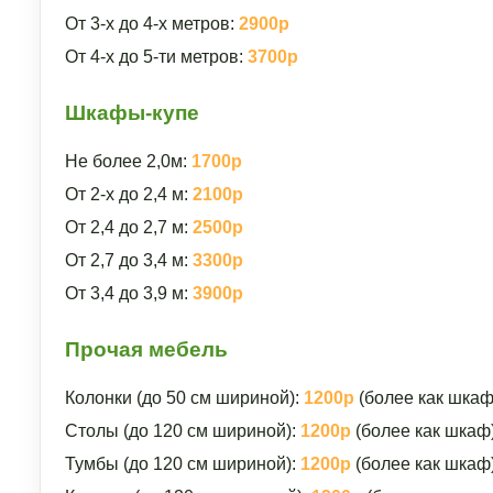
От 3-х до 4-х метров:
2900р
От 4-х до 5-ти метров:
3700р
Шкафы-купе
Не более 2,0м:
1700р
От 2-х до 2,4 м:
2100р
От 2,4 до 2,7 м:
2500р
От 2,7 до 3,4 м:
3300р
От 3,4 до 3,9 м:
3900р
Прочая мебель
Колонки (до 50 см шириной):
1200р
(более как шкаф
Столы (до 120 см шириной):
1200р
(более как шкаф
Тумбы (до 120 см шириной):
1200р
(более как шкаф