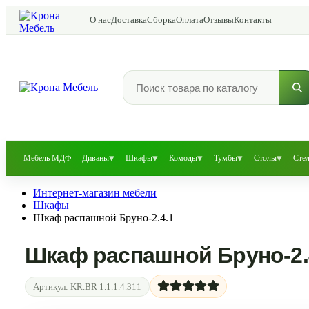
О нас
Доставка
Сборка
Оплата
Отзывы
Контакты
▾
▾
▾
▾
▾
Мебель МДФ
Диваны
Шкафы
Комоды
Тумбы
Столы
Сте
Интернет-магазин мебели
Шкафы
Шкаф распашной Бруно-2.4.1
Шкаф распашной Бруно-2.
Артикул:
KR.BR 1.1.1.4.311