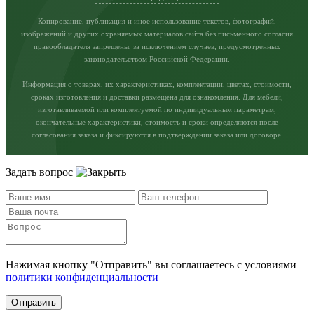
Копирование, публикация и иное использование текстов, фотографий,
изображений и других охраняемых материалов сайта без письменного согласия
правообладателя запрещены, за исключением случаев, предусмотренных
законодательством Российской Федерации.
Информация о товарах, их характеристиках, комплектации, цветах, стоимости,
сроках изготовления и доставки размещена для ознакомления. Для мебели,
изготавливаемой или комплектуемой по индивидуальным параметрам,
окончательные характеристики, стоимость и сроки определяются после
согласования заказа и фиксируются в подтверждении заказа или договоре.
Задать вопрос
Нажимая кнопку "Отправить" вы соглашаетесь с условиями
политики конфиденциальности
Отправить